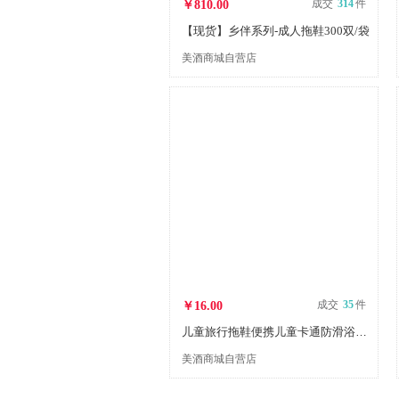
成交
314
件
￥810.00
【现货】乡伴系列-成人拖鞋300双/袋
美酒商城自营店
成交
35
件
￥16.00
儿童旅行拖鞋便携儿童卡通防滑浴室洗澡室内居家宾馆幼儿园室内加
美酒商城自营店