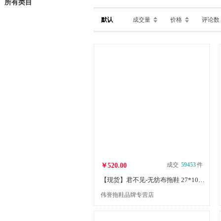
所有类目
默认
成交量
价格
评论数
成交
59453
件
￥520.00
【现货】君不见-无纺布拖鞋 27*10.5cm 牛皮纸圈 1000双/件
伟誉拖鞋品牌专营店