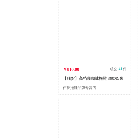
成交
41
件
￥810.00
【现货】高档珊瑚绒拖鞋 300双/袋
伟誉拖鞋品牌专营店