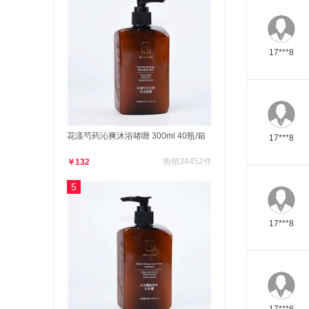
17***8
花漾芍药沁爽沐浴啫喱 300ml 40瓶/箱
17***8
热销34452件
￥132
5
17***8
17***8