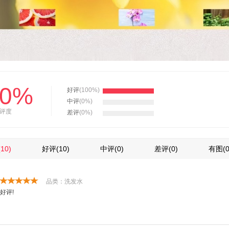
00%
好评
(100%)
中评
(0%)
评度
差评
(0%)
(10)
好评
(10)
中评
(0)
差评
(0)
有图
(0
品类：洗发水
好评!