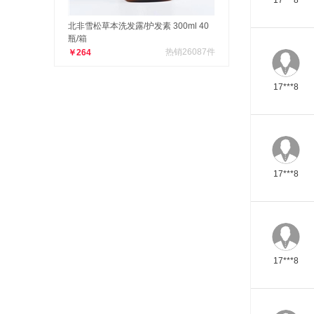
北非雪松草本洗发露/护发素 300ml 40
瓶/箱
热销26087件
￥264
17***8
17***8
17***8