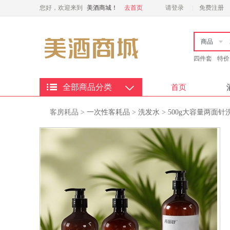
您好，欢迎来到
美酒商城！
去首页
请登录
免费注册
商品
四件套
特价
全部商品分类
首页
客房耗品
>
一次性客耗品
>
洗发水
>
500g大容量两面针