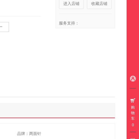
进入店铺
收藏店铺
服务支持：
一
购
物
车
0
品牌：两面针