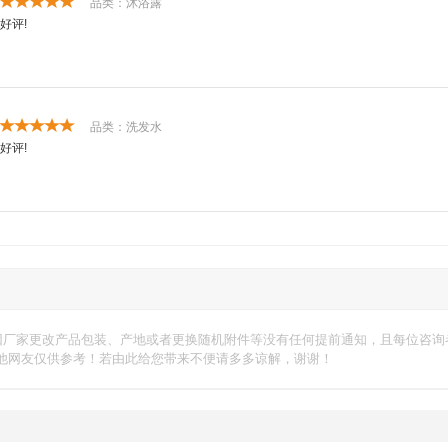
品类：沐浴露
好评!
品类：洗发水
好评!
因厂家更改产品包装、产地或者更换随机附件等没有任何提前通知，且每位咨询
他网友仅供参考！若由此给您带来不便请多多谅解，谢谢！