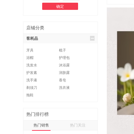
店铺分类
客耗品
牙具
梳子
浴帽
护理包
洗发水
沐浴露
护发素
润肤露
洗手液
香皂
剃须刀
洗衣液
拖鞋
热门排行榜
热门销售
热门关注