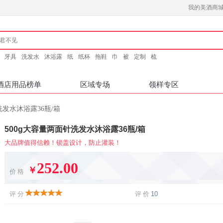
我的美酒商
牙具
洗发水
沐浴露
纸
纸杯
拖鞋
巾
被
定制
梳
酒店用品榜单
区域专场
领样专区
洗发水沐浴露36瓶/箱
500g大容量两面针洗发水沐浴露36瓶/箱
大品牌值得信赖！锁盖设计，防止灌装！
252.00
￥
价格
评分
评价
10