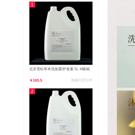
1
北非雪松草本洗发露/护发素 5L 4桶/箱
热销72251件
￥165.5
2