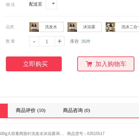
配送至
物流
品类
洗发水
沐浴露
洗沐二合
-
+
数量
库存
35
件
立即购买
加入购物车
商品评价
(10)
商品咨询
(0)
商品名称：500g大容量两面针洗发水沐浴露36瓶/箱
商品货号：63515517