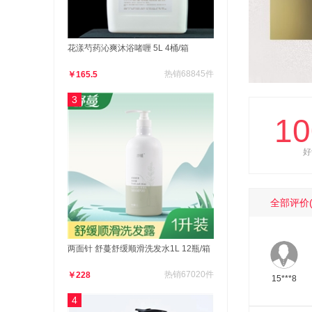
花漾芍药沁爽沐浴啫喱 5L 4桶/箱
热销68845件
￥165.5
3
1
好
全部评价
两面针 舒蔓舒缓顺滑洗发水1L 12瓶/箱
热销67020件
￥228
15***8
4