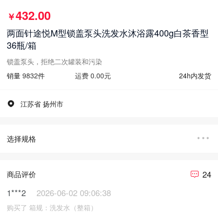
432.00
￥
两面针途悦M型锁盖泵头洗发水沐浴露400g白茶香型
36瓶/箱
锁盖泵头，拒绝二次罐装和污染
销量
9832
件
运费 0.00元
24h内发货
江苏省 扬州市
选择规格
24
商品评价
1***2
2026-06-02 09:06:38
购买了 箱规：洗发水（整箱）