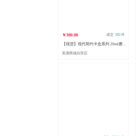
成交
102
件
￥300.00
【现货】现代简约卡盒系列 20ml磨砂彩管洗发水 1000瓶/箱 BT
美酒商城自营店