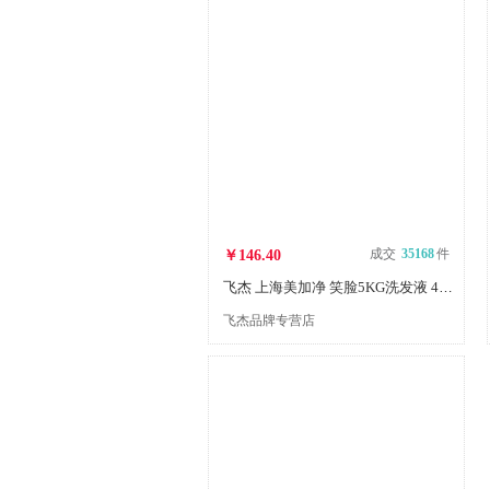
成交
35168
件
￥146.40
飞杰 上海美加净 笑脸5KG洗发液 4桶/箱
飞杰品牌专营店