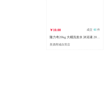
成交
61
件
￥10.00
隆力奇20kg 大桶洗发水 沐浴液 20L/桶
美酒商城自营店