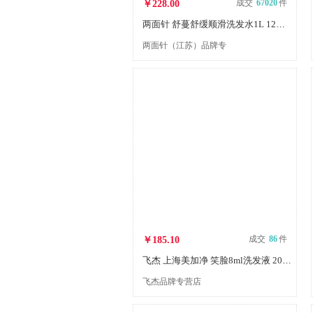
成交
67020
件
￥228.00
两面针 舒蔓舒缓顺滑洗发水1L 12瓶/箱
两面针（江苏）品牌专
营店
成交
86
件
￥185.10
飞杰 上海美加净 笑脸8ml洗发液 2000袋/箱
飞杰品牌专营店