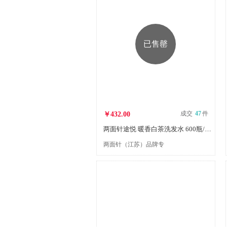
已售罄
成交
47
件
￥432.00
两面针途悦 暖香白茶洗发水 600瓶/箱 PLMZ
两面针（江苏）品牌专
营店